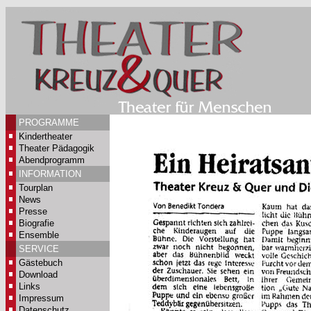
PROGRAMME
Kindertheater
Theater Pädagogik
Abendprogramm
INFORMATION
Tourplan
News
Presse
Biografie
Ensemble
SERVICE
Gästebuch
Download
Links
Impressum
Datenschutz