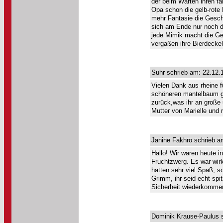
der beim Warten ihren f
Opa schon die gelb-rote
mehr Fantasie die Gesc
sich am Ende nur noch d
jede Mimik macht die Ges
vergaßen ihre Bierdeckel
Suhr schrieb am: 22.12.
Vielen Dank aus rheine f
schöneren mantelbaum gi
zurück,was ihr an große 
Mutter von Marielle und 
Janine Fakhro schrieb a
Hallo! Wir waren heute in
Fruchtzwerg. Es war wirk
hatten sehr viel Spaß, 
Grimm, ihr seid echt spit
Sicherheit wiederkomme
Dominik Krause-Paulus s