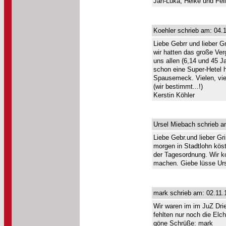
Jan-Luka, Heike und Fel
Koehler schrieb am: 04.1
Liebe Gebrr und lieber G
wir hatten das große Ve
uns allen (6,14 und 45 J
schon eine Super-Hetel h
Spausemeck. Vielen, vie
(wir bestimmt...!)
Kerstin Köhler
Ursel Miebach schrieb a
Liebe Gebr.und lieber G
morgen in Stadtlohn köst
der Tagesordnung. Wir 
machen. Giebe lüsse Ur
mark schrieb am: 02.11.
Wir waren im im JuZ Dr
fehlten nur noch die Elc
göne Schrüße: mark