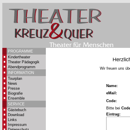
PROGRAMME
Kindertheater
Herzli
Theater Pädagogik
Abendprogramm
Wir freuen uns ü
INFORMATION
Tourplan
News
Name:
Presse
eMail:
Biografie
Ensemble
Code:
SERVICE
Bitte bei
Cod
Gästebuch
Eintrag:
Download
Links
Impressum
Datenschutz