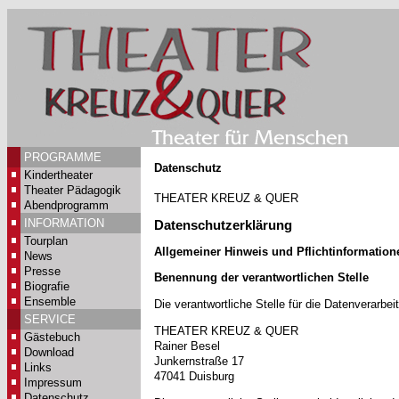
PROGRAMME
Datenschutz
Kindertheater
Theater Pädagogik
THEATER KREUZ & QUER
Abendprogramm
INFORMATION
Datenschutzerklärung
Tourplan
Allgemeiner Hinweis und Pflichtinformation
News
Presse
Benennung der verantwortlichen Stelle
Biografie
Ensemble
Die verantwortliche Stelle für die Datenverarbei
SERVICE
THEATER KREUZ & QUER
Gästebuch
Rainer Besel
Download
Junkernstraße 17
Links
47041
Duisburg
Impressum
Datenschutz