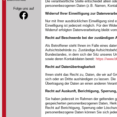
Die verantwortliche Stelle entscheidet allein 
personenbezogenen Daten (z.B. Namen, Kontakt
Folge uns auf
Widerruf Ihrer Einwilligung zur Datenverarb
Nur mit Ihrer ausdrücklichen Einwilligung sind e
Einwilligung ist jederzeit möglich. Für den Wid
Widerruf erfolgten Datenverarbeitung bleibt vom
Recht auf Beschwerde bei der zuständigen 
Als Betroffener steht Ihnen im Falle eines dat
Aufsichtsbehörde zu. Zuständige Aufsichtsbehö
Bundeslandes, in dem sich der Sitz unseres Unt
sowie deren Kontaktdaten bereit:
https://www.b
Recht auf Datenübertragbarkeit
Ihnen steht das Recht zu, Daten, die wir auf Gru
sich oder an Dritte aushändigen zu lassen. Die 
Übertragung der Daten an einen anderen Verantwo
Recht auf Auskunft, Berichtigung, Sperrun
Sie haben jederzeit im Rahmen der geltenden g
gespeicherten personenbezogenen Daten, Herku
Recht auf Berichtigung, Sperrung oder Löschu
personenbezogene Daten können Sie sich jeder