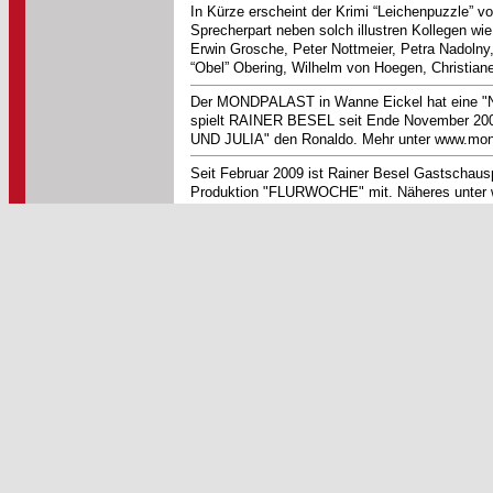
In Kürze erscheint der Krimi “Leichenpuzzle” 
Sprecherpart neben solch illustren Kollegen w
Erwin Grosche, Peter Nottmeier, Petra Nadolny
“Obel” Obering, Wilhelm von Hoegen, Christian
Der MONDPALAST in Wanne Eickel hat eine "N
spielt RAINER BESEL seit Ende November 2
UND JULIA" den Ronaldo. Mehr unter www.mo
Seit Februar 2009 ist Rainer Besel Gastschau
Produktion "FLURWOCHE" mit. Näheres unter