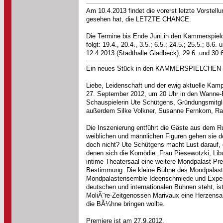
Am 10.4.2013 findet die vorerst letzte Vorste
gesehen hat, die LETZTE CHANCE.
Die Termine bis Ende Juni in den Kammersp
folgt: 19.4., 20.4., 3.5.; 6.5.; 24.5.; 25.5.
12.4.2013 (Stadthalle Gladbeck), 29.6. und 30.
Ein neues Stück in den KAMMERSPIELCHEN i
Liebe, Leidenschaft und der ewig aktuelle Kam
27. September 2012, um 20 Uhr in den Wanne-E
Schauspielerin Ute Schütgens, Gründungsmitgl
außerdem Silke Volkner, Susanne Fernkorn, Ra
Die Inszenierung entführt die Gäste aus dem Ru
weiblichen und männlichen Figuren gehen sie d
doch nicht? Ute Schütgens macht Lust darauf, 
denen sich die Komödie „Frau Piesewotzki, Libu
intime Theatersaal eine weitere Mondpalast-Pre
Bestimmung. Die kleine Bühne des Mondpalasts s
Mondpalastensemble Ideenschmiede und Experim
deutschen und internationalen Bühnen steht, i
MoliÃ¨re-Zeitgenossen Marivaux eine Herzensan
die BÃ¼hne bringen wollte.
Premiere ist am 27.9.2012.