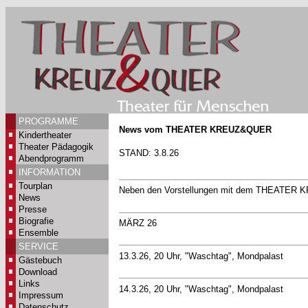
PROGRAMME
News vom THEATER KREUZ&QUER
Kindertheater
Theater Pädagogik
STAND: 3.8.26
Abendprogramm
INFORMATION
Tourplan
Neben den Vorstellungen mit dem THEATER KR
News
Presse
Biografie
MÄRZ 26
Ensemble
SERVICE
13.3.26, 20 Uhr, "Waschtag", Mondpalast
Gästebuch
Download
Links
14.3.26, 20 Uhr, "Waschtag", Mondpalast
Impressum
Datenschutz