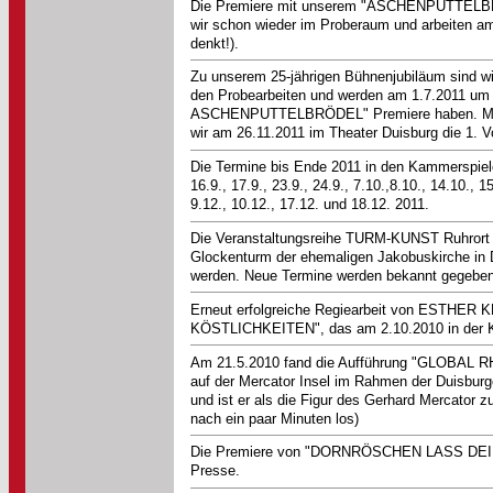
Die Premiere mit unserem "ASCHENPUTTELBRÃ–DE
wir schon wieder im Proberaum und arbeit
denkt!).
Zu unserem 25-jährigen Bühnenjubiläum sind wi
den Probearbeiten und werden am 1.7.2011 u
ASCHENPUTTELBRÖDEL" Premiere haben. M
wir am 26.11.2011 im Theater Duisburg die 1. Vo
Die Termine bis Ende 2011 in den Kammersp
16.9., 17.9., 23.9., 24.9., 7.10.,8.10., 14.10.
9.12., 10.12., 17.12. und 18.12. 2011.
Die Veranstaltungsreihe TURM-KUNST Ruhrort u
Glockenturm der ehemaligen Jakobuskirche in 
werden. Neue Termine werden bekannt gegeben
Erneut erfolgreiche Regiearbeit von ESTH
KÖSTLICHKEITEN", das am 2.10.2010 in der K
Am 21.5.2010 fand die Aufführung "GLOBAL R
auf der Mercator Insel im Rahmen der Duisburg
und ist er als die Figur des Gerhard Mercator z
nach ein paar Minuten los)
Die Premiere von "DORNRÖSCHEN LASS DEIN H
Presse.