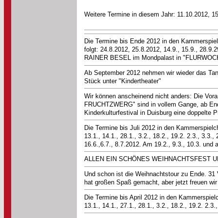
Weitere Termine in diesem Jahr: 11.10.2012, 1
Die Termine bis Ende 2012 in den Kammersp
folgt: 24.8.2012, 25.8.2012, 14.9., 15.9., 28.9.2
RAINER BESEL im Mondpalast in "FLURWOCHE"
Ab September 2012 nehmen wir wieder das T
Stück unter "Kindertheater"
Wir können anscheinend nicht anders: Die 
FRUCHTZWERG" sind in vollem Gange, ab Ende 
Kinderkulturfestival in Duisburg eine doppelte P
Die Termine bis Juli 2012 in den Kammerspi
13.1., 14.1., 28.1., 3.2., 18.2., 19.2. 2.3., 3.3., 
16.6.,6.7., 8.7.2012. Am 19.2., 9.3., 10.3.
ALLEN EIN SCHÖNES WEIHNACHTSFEST U
Und schon ist die Weihnachtstour zu Ende.
hat großen Spaß gemacht, aber jetzt freuen wir
Die Termine bis April 2012 in den Kammersp
13.1., 14.1., 27.1., 28.1., 3.2., 18.2., 19.2. 2.3.