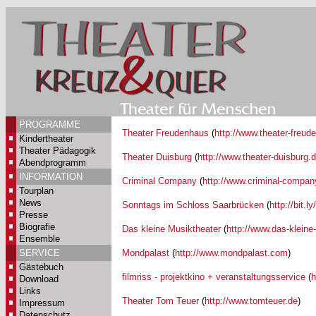
PROGRAMME
Theater Freudenhaus
(
http://www.theater-freud
Kindertheater
Theater Pädagogik
Theater Duisburg
(
http://www.theater-duisburg.
Abendprogramm
INFORMATION
Criminal Company
(
http://www.criminal-compan
Tourplan
News
Sonntags im Schloss Saarbrücken
(
http://bit
Presse
Biografie
Das kleine Musiktheater
(
http://www.das-kleine
Ensemble
SERVICE
Mondpalast
(
http://www.mondpalast.com
)
Gästebuch
filmriss - projektkino + veranstaltungsservice
(
h
Download
Links
Theater Tom Teuer
(
http://www.tomteuer.de
)
Impressum
Datenschutz