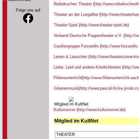
Reibekuchen Theater
(
http://www.reibekuchenth
Folge uns auf
Theater an der Luegallee
(
http://www.theaterlue
Theater-Spiel
(
http://www.theater-spiel.de
)
Verband Deutsche Puppentheater e.V.
(
http://
Gauklergruppe Forzarello
(
http://www.forzarello
Lesen & Lauschen
(
http://www.theaterszene-ko
Liebe, Leid und andere Köstlichkeiten
(
http://w
Flötenunterricht
(
http://www.flötenunterricht-aac
Gitarrenmusik
(
http://www.pascal-fricke.jimdo.c
Mitglied im KultNet
Kulturserver
(
http://www.kulturserver.de
)
Mitglied im KultNet