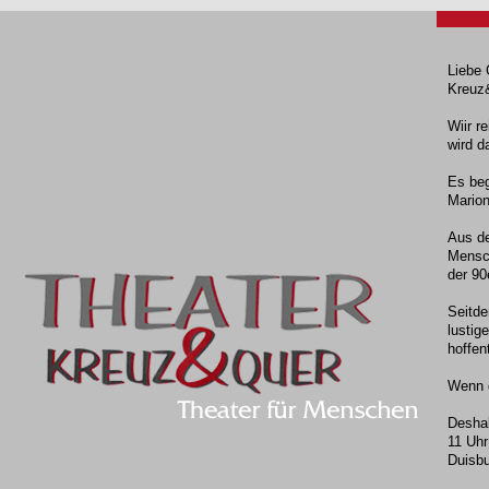
Liebe
Kreuz
Wiir r
wird 
Es be
Marion
Aus de
Mensc
der 9
Seitde
lustig
hoffen
Wenn d
Deshal
11 Uhr
Duisb